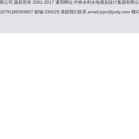
司 版权所有 2001-2017 通用网址:中铁水利水电规划设计集团有限公
0791)88309807 邮编:330029 请跟我们联系 email:jsjzx@jxsly.com 赣