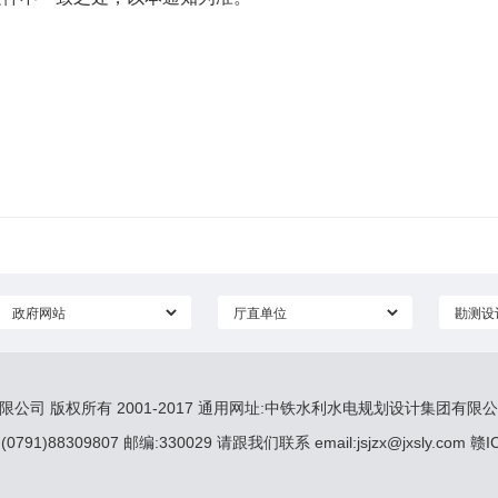
司 版权所有 2001-2017 通用网址:中铁水利水电规划设计集团有限公
0791)88309807 邮编:330029 请跟我们联系 email:jsjzx@jxsly.com 赣