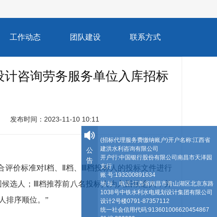
工作动态
团队建设
联系方式
设计咨询劳务服务单位入库招标
发布时间：2023-11-10 10:11
(招标代理服务费缴纳账户)开户名称:江西省
建洪水利咨询有限公司
公
开户行:中国银行股份有限公司南昌市天泽园
告
支行
评价标准对Ⅰ档、Ⅱ档、Ⅲ档投标人的投标文件进行
账 号:193200891634
围候选人；Ⅲ档推荐前八名投标人为入围候选人，并
地 址、电话:江西省南昌市青山湖区北京东路
1038号中铁水利水电规划设计集团有限公司
人排序顺位。
”
设计2号楼0791-87357112
统一社会信用代码:913601006620454867