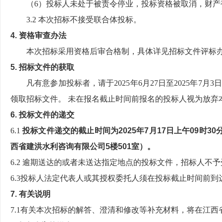
（6）投标人未处于被责令停业，投标资格被取消，财
3.2 本次招标不接受联合体投标。
4. 资格审查办法
本次招标采用资格后审合格制，具体详见招标文件评标
5. 招标文件的获取
凡有意参加投标者，请于2025年6月27日至2025年7月
领取招标文件。 未在报名截止时间前报名的投标人视为放弃
6. 投标文件的递交
6.1
投标文件递交的截止时间为202
5
年
7
月
1
7
日
上
午
0
9
时3
西省建洪水利咨询有限公司5楼501室
）。
6.2 逾期送达的或者未送达指定地点的投标文件，招标人不
6.3投标人法定代表人或其授权委托人须在投标截止时间前
7. 有关说明
7.1有关本次招标的解答、澄清和修改等补充材料，将在江