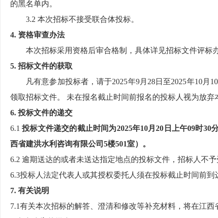
的黑名单内。
3.2 本次招标不接受联合体投标。
4. 资格审查办法
本次招标采用资格后审合格制，具体详见招标文件评标
5. 招标文件的获取
凡有意参加投标者，请于
2025年9月
28
日至
2025年
10
月
10
领取招标文件。 未在报名截止时间前报名的投标人视为放弃
6. 投标文件的递交
6.1
投标文件递交的截止时间为
2025年
1
0
月
2
0
日
上午
0
9
时
3
西省建洪水利咨询有限公司
5楼501室
）。
6.2 逾期送达的或者未送达指定地点的投标文件，招标人不
6.3投标人法定代表人或其授权委托人须在投标截止时间前
7. 有关说明
7.1有关本次招标的解答、澄清和修改等补充材料，将在江