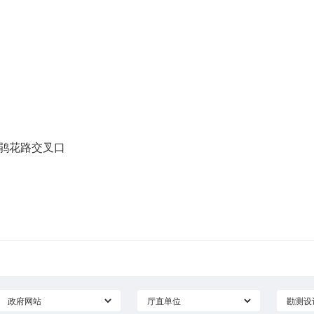
司
路与杜鹃花路交叉口