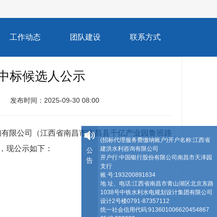
工作动态
团队建设
联系方式
购中标候选人公示
发布时间：2025-09-30 08:00
利咨询有限公司（江西省南昌市南昌县千亿产业园鲁班路
(招标代理服务费缴纳账户)开户名称:江西省
人，现公示如下：
建洪水利咨询有限公司
公
开户行:中国银行股份有限公司南昌市天泽园
告
支行
账 号:193200891634
地 址、电话:江西省南昌市青山湖区北京东路
1038号中铁水利水电规划设计集团有限公司
设计2号楼0791-87357112
统一社会信用代码:913601006620454867