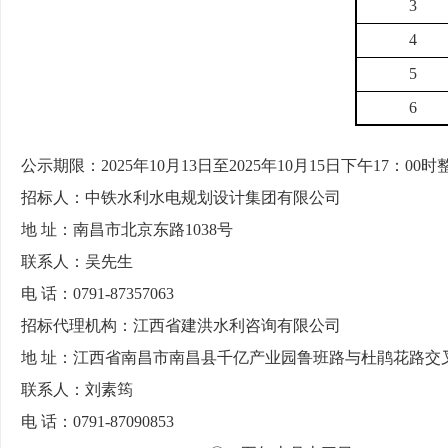
3
4
5
6
公示期限：
202
5
年
10
月
13
日
至
202
5
年
10
月
15
日
下午
17：00时
招
标
人：
中铁水利水电规划设计集团有限公司
地
址：
南昌市北京东路
1038号
联
系
人：
吴先生
电
话：
0791-87357063
招标代理机构：江西省建洪水利咨询有限公司
地
址：江西省南昌市南昌县千亿产业园鲁班路与杜鹃花路交
联
系
人：
刘素筠
电
话：
0791-87090853