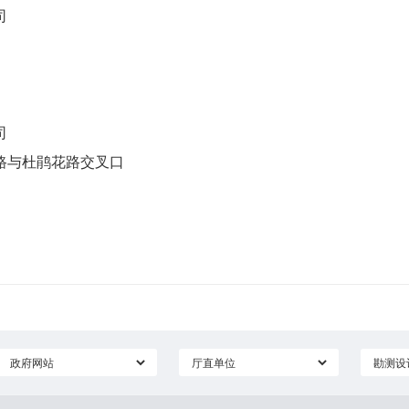
司
司
路与杜鹃花路交叉口