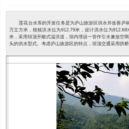
莲花台水库的开发任务是为庐山旅游区供水并改善庐林湖生
万立方米，校核洪水位为912.79米，设计洪水位为912
米，采用坝顶开敞式溢洪道，坝内埋设一管作引水兼放空两
头的供水型式。考虑庐山旅游区的特点，坝顶交通采用拱桥