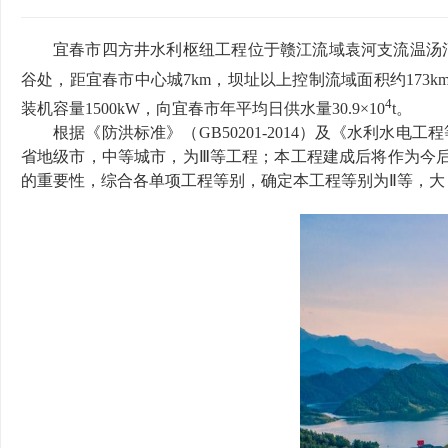
宜春市四方井水利枢纽工程位于赣江流域袁河支流温汤
谷处，距宜春市中心城
7km
，坝址以上控制流域面积约
173k
4
装机容量
1500kW
，向宜春市年平均日供水量
30.9×10
t
。
根据《防洪标准》（
GB50201-2014
）及《水利水电工程
省地级市，中等城市，为
Ⅲ
等工程；本工程建成后将作为今
的重要性，综合各单项工程等别，确定
本工程等别为
Ⅱ
等，大