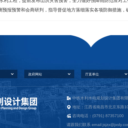
水利工程，提前发布山洪灾害预警，全力做好强降雨防范应对工
测预报预警和会商研判，指导督促地方落细落实各项防御措施，
中铁水利水电规划设计集团有限公司
地址：江西省南昌市北京东路10
咨询电话：(0791) 87357100
请跟我们联系 email:jsjzx@jxsly.c