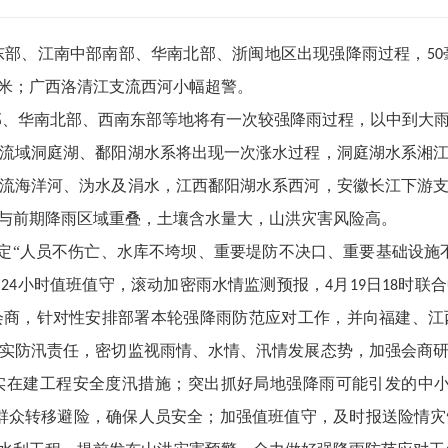
东部、江南中部南部、华南北部、浙闽地区出现强降雨过程，
50
米；广西洛清江支流西河小幅超警。
部、华南北部、西南东部等地将有一次较强降雨过程，以中到大
流域洞庭湖、鄱阳湖水系将出现一次涨水过程，洞庭湖水系湘
流海洋河、沩水及涓水，江西鄱阳湖水系西河，安徽长江下游
与前期降雨区域重叠，土壤含水量大，山洪灾害风险高。
定“人员不伤亡、水库不垮坝、重要堤防不决口、重要基础设施
和
小时值班值守，滚动加密雨水情监测预报，
月
日
时联合
24
4
19
18
会商，针对性安排部署本轮强降雨防范应对工作，并向福建、江
实防汛责任，密切监视雨情、水情、汛情发展态势，加强会商
实在建工程安全度汛措施；突出抓好局地强降雨可能引发的中小
群众转移避险，确保人员安全；加强值班值守，及时报送险情