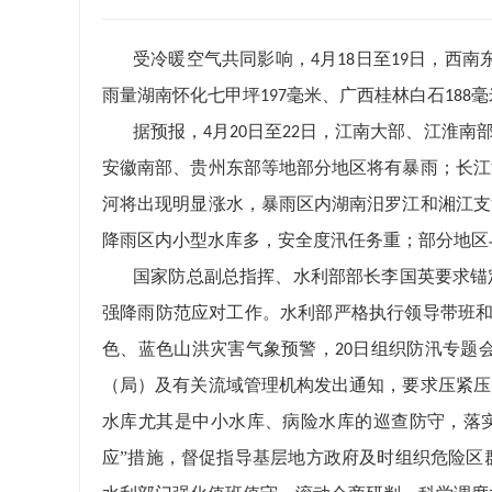
受冷暖空气共同影响，
月
日至
日，西南
4
18
19
雨量湖南怀化七甲坪
毫米、广西桂林白石
毫
197
188
据预报，
月
日至
日，江南大部、江淮南
4
20
22
安徽南部、贵州东部等地部分地区将有暴雨；长江
河将出现明显涨水，暴雨区内湖南汨罗江和湘江支
降雨区内小型水库多，安全度汛任务重；部分地区
国家防总副总指挥、水利部部长李国英要求锚
强降雨防范应对工作。水利部严格执行领导带班
色、蓝色山洪灾害气象预警，
日组织防汛专题
20
（局）及有关流域管理机构发出通知，要求压紧压
水库尤其是中小水库、病险水库的巡查防守，落
应”措施，督促指导基层地方政府及时组织危险区