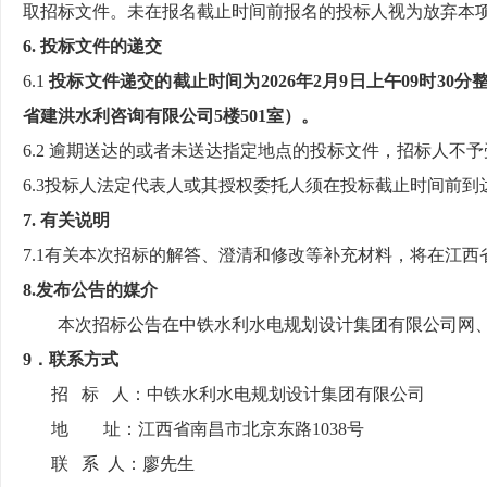
取招标文件。未在报名截止时间前报名的投标人视为放弃本
6. 投标文件的递交
6.1
投标文件递交的截止时间为
202
6
年
2
月
9
日
上午
0
9
时
30
省建洪水利咨询有限公司
5楼501室
）。
6.2 逾期送达的或者未送达指定地点的投标文件，招标人不
6.3投标人法定代表人或其授权委托人须在投标截止时间前
7. 有关说明
7.1有关本次招标的解答、澄清和修改等补充材料，将在江
8.发布公告的媒介
本次招标公告在中铁水利水电规划设计集团有限公司网
9．联系方式
招
标
人：中铁水利水电规划设计集团有限公司
地
址：
江西省南昌市北京东路
1038号
联
系 人：
廖
先生