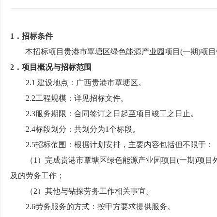
1．招标条件
本招标项目
贵港市覃塘区绿色能源产业园项目
(一期)项
2．
项目概况与招标范围
2.1 建设地点：
广西贵港市覃塘区
。
2.2工程规模：详见招标文件。
2.3服务期限：
合同签订之日起至项目竣工之日止
。
2.4标段划分：共划分为1个标段。
2.5招标范围：根据计划安排，主要内容包括但不限于：
（
1）
完成
贵港市覃塘区绿色能源产业园项目
(一期)项
及的劳务工作
；
（
2
）
其他与钻探劳务工作相关事宜
。
2.6
劳务服务
的方式：按甲方要求提供服务。