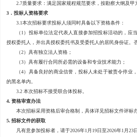
2.7质量要求：
满足国家规程规范要求，按勘察大纲
及
甲
3．投标人资格要求
3.1本次招标要求投标人须同时具备以下资格条件：
（
1）
投标单位法定代表人直接参加招投标活动的，应
授权委托人，并出具授权委托书及受委托人的居民身份证。
（
2）具有独立法人资格；
（
3）
具有履行合同所必需的设备和专业技术能力
；
（
4）具备良好的商业信誉，投标人未处于被责令停业
的黑名单内。
3.2 本次招标不接受联合体投标。
4. 资格审查办法
本次招标采用资格后审合格制，具体详见招标文件评标
5. 招标文件的获取
凡有意参加投标者，请于
202
6
年
1
月
19
日至
202
6
年
1
月
23