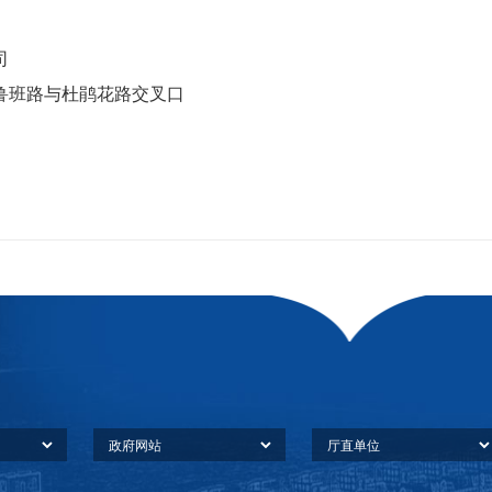
司
班路与杜鹃花路交叉口