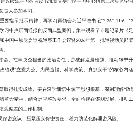
正确政绩观学习教育读书班暨党委理论学习中心组第三次集体学
负责人参加学习。
重要指示批示精神，再学习再领会习近平总书记
“
·
”“
·
”“
2
26
11
6
1
学习中央层面通报的反面典型案例，集中观看了专题纪录片《
和中国中铁党委巡视巡察工作会议暨
年第一批巡视动员部
2026
告。
使命、扛牢央企担当的政治责任，是破解发展难题、推动转型升
政绩观
“立党为公、为民造福、科学决策、真抓实干”的核心内
育取得扎实成效。要在深学细悟中筑牢思想根基，深刻理解
“政
我革命精神，结合巡视整改要求，全面检视在谋划发展、推动
绩观偏差的工作机制。
员保密意识，压紧压实保密责任，着力防范化解泄密风险。